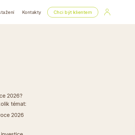
stažení
Kontakty
Chci být klientem
oce 2026?
olik témat:
 roce 2026
 investice