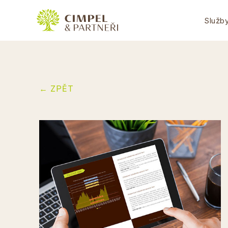
Služb
← ZPĚT