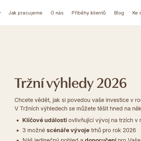
y
Jak pracujeme
O nás
Příběhy klientů
Blog
Ke 
Tržní výhledy 2026
Chcete vědět, jak si povedou vaše investice v r
V Tržních výhledech se můžete těšit hned na něk
Klíčové události
ovlivňující vývoj na trzích v
3 možné
scénáře vývoje
trhů pro rok 2026
Náš jedinečný pohled a
doporučení
pro Vaše