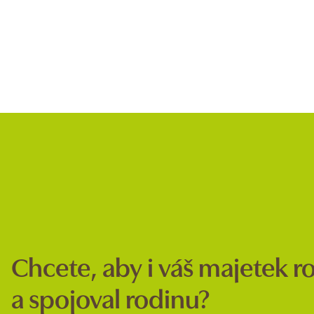
Chcete, aby i váš majetek ros
a spojoval rodinu?