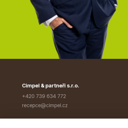
Cimpel & partneři s.r.o.
+420 739 634 772
recepce@cimpel.cz