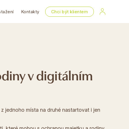
stažení
Kontakty
Chci být klientem
diny v digitálním
z jednoho místa na druhé nastartovat i jen
ti, které mohou s ochranou majetku a rodiny