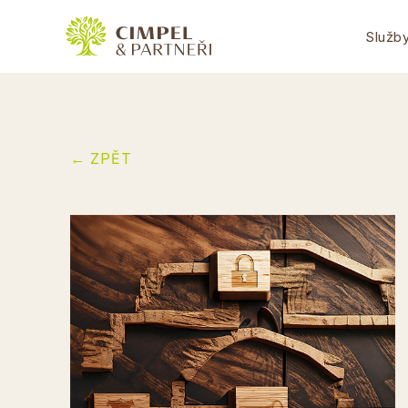
Služb
← ZPĚT