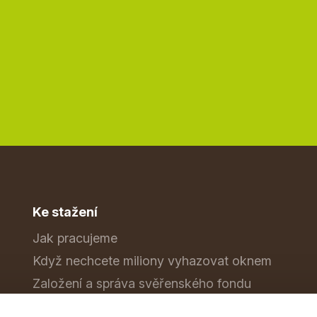
Ke stažení
Jak pracujeme
Když nechcete miliony vyhazovat oknem
Založení a správa svěřenského fondu