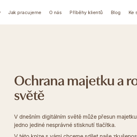
y
Jak pracujeme
O nás
Příběhy klientů
Blog
Ke 
Ochrana majetku a ro
světě
V dnešním digitálním světě může přesun majetku 
jedno jediné nesprávné stisknutí tlačítka.
V této knize s vámi chceme sdílet naše zkušenos