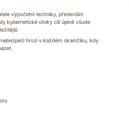
tele výpočetní techniky, především
dy kybernetické útoky cílí úplně všude
žitější.
á nebezpečí hrozí v každém okamžiku, kdy
házet.
oru