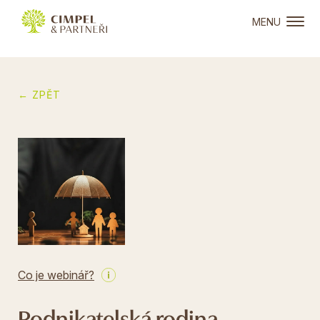
MENU
← ZPĚT
Co je webinář?
Podnikatelská rodina