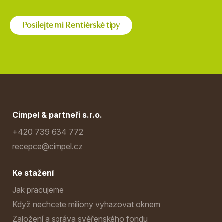
Posílejte mi Rentiérské tipy
Cimpel & partneři s.r.o.
+420 739 634 772
recepce@cimpel.cz
Ke stažení
Jak pracujeme
Když nechcete miliony vyhazovat oknem
Založení a správa svěřenského fondu