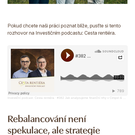
Pokud chcete naši práci poznat blíže, pusťte si tento
rozhovor na Investičním podcastu: Cesta rentiéra.
Investiční podcast: Cesta rentiéra
·
#382 Jak analyzujeme finanční trhy v Cimpel & partneři
Rebalancování není
spekulace, ale strategie