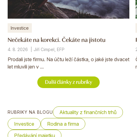
Investice
Nečekáte na korekci. Čekáte na jistotu
4. 8. 2026
Jiří Cimpel, EFP
Prodali jste firmu. Na účtu leží částka, o jaké jste dvacet
let mluvili jen v ...
Další články z rubriky
Aktuality z finančních trhů
RUBRIKY NA BLOGU
Investice
Rodina a firma
Předávání majetku