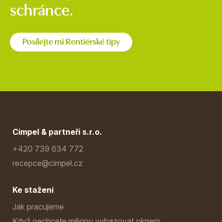
schránce.
Posílejte mi Rentiérské tipy
Cimpel & partneři s.r.o.
+420 739 634 772
recepce@cimpel.cz
Ke stažení
Jak pracujeme
Když nechcete miliony vyhazovat oknem