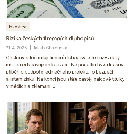
Investice
Rizika českých firemních dluhopisů
21. 4. 2026
Jakub Chaloupka
Čeští investoři milují firemní dluhopisy, a to i navzdory
mnoha odstrašujícím kauzám. Na počátku bývá krásný
příběh o podpoře jedinečného projektu, o bezpečí
a jistém zisku. Na konci jsou stále častěji palcové titulky
v médiích a zklamaní ...