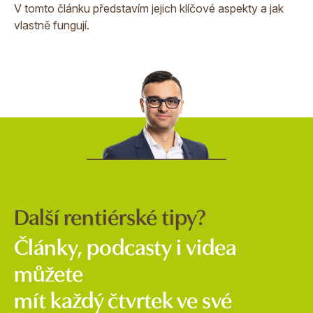
V tomto článku představím jejich klíčové aspekty a jak
vlastně fungují.
Další rentiérské tipy?
Články, podcasty i videa
můžete
mít každý čtvrtek ve své