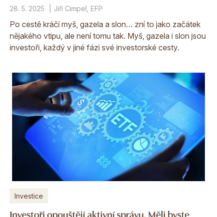
28. 5. 2025
Jiří Cimpel, EFP
Po cestě kráčí myš, gazela a slon… zní to jako začátek
nějakého vtipu, ale není tomu tak. Myš, gazela i slon jsou
investoři, každý v jiné fázi své investorské cesty.
Investice
Investoři opouštějí aktivní správu. Měli byste