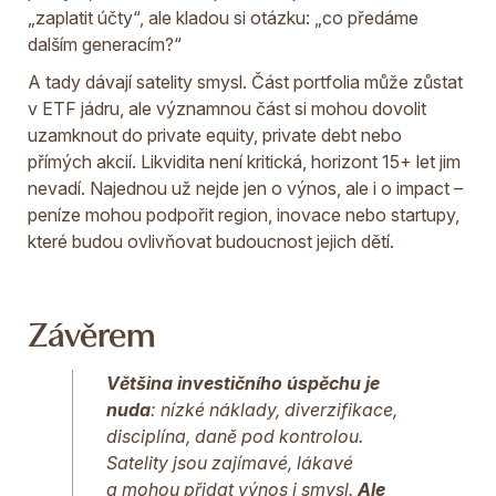
„zaplatit účty“, ale kladou si otázku: „co předáme
dalším generacím?“
A tady dávají satelity smysl. Část portfolia může zůstat
v ETF jádru, ale významnou část si mohou dovolit
uzamknout do private equity, private debt nebo
přímých akcií. Likvidita není kritická, horizont 15+ let jim
nevadí. Najednou už nejde jen o výnos, ale i o impact –
peníze mohou podpořit region, inovace nebo startupy,
které budou ovlivňovat budoucnost jejich dětí.
Závěrem
Většina investičního úspěchu je
nuda
: nízké náklady, diverzifikace,
disciplína, daně pod kontrolou.
Satelity jsou zajímavé, lákavé
a mohou přidat výnos i smysl.
Ale