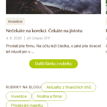
Investice
Nečekáte na korekci. Čekáte na jistotu
4. 8. 2026
Jiří Cimpel, EFP
Prodali jste firmu. Na účtu leží částka, o jaké jste dvacet
let mluvili jen v ...
Další články z rubriky
Aktuality z finančních trhů
RUBRIKY NA BLOGU
Investice
Rodina a firma
Předávání majetku