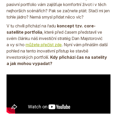
pasivní portfolio vám zajišťuje komfortní život i v těch
nejhorších scénářích? Pak se začnete ptát: Stačí mi jen
tohle jádro? Nemá smysl přidat něco víc?
V tu chvíli přichází na řadu
koncept tzv. core-
satellite portfolia
, které před časem představil ve
svém článku náš investiční stratég Dan Majstorović
a vy si ho
můžete přečíst zde
. Nyní vám přináším další
pohled na tento inovativní přístup ke stavbě
investorských portfolií.
Kdy přichází čas na satelity
a jak mohou vypadat?