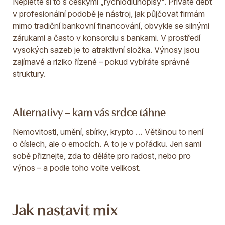
Nepleťte si to s českými „rychlodluhopisy“. Private debt
v profesionální podobě je nástroj, jak půjčovat firmám
mimo tradiční bankovní financování, obvykle se silnými
zárukami a často v konsorciu s bankami. V prostředí
vysokých sazeb je to atraktivní složka. Výnosy jsou
zajímavé a riziko řízené – pokud vybíráte správné
struktury.
Alternativy – kam vás srdce táhne
Nemovitosti, umění, sbírky, krypto … Většinou to není
o číslech, ale o emocích. A to je v pořádku. Jen sami
sobě přiznejte, zda to děláte pro radost, nebo pro
výnos – a podle toho volte velikost.
Jak nastavit mix