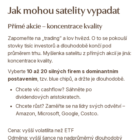
Jak mohou satelity vypadat
Přímé akcie – koncentrace kvality
Zapomeňte na „trading“ a lov hvězd. O to se pokouší
stovky tisíc investorů a dlouhodobě končí pod
průměrem trhu. Myšlenka satelitu z přímých akcií je jiná:
koncentrace kvality.
Vyberte
10 až 20 silných firem s dominantním
postavením
, tzv. blue chipů, a držte je dlouhodobě.
Chcete víc cashflow? Sáhněte po
dividendových aristokratech.
Chcete růst? Zaměřte se na lídry svých odvětví –
Amazon, Microsoft, Google, Costco.
Cena: vyšší volatilita než ETF
Odměna: vyšší šance na nadprůměrný dlouhodobý