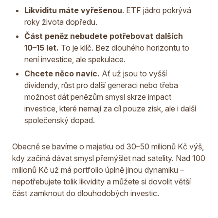
Likviditu máte vyřešenou
. ETF jádro pokrývá
roky života dopředu.
Část peněz nebudete potřebovat dalších
10–15 let.
To je klíč. Bez dlouhého horizontu to
není investice, ale spekulace.
Chcete něco navíc.
Ať už jsou to vyšší
dividendy, růst pro další generaci nebo třeba
možnost dát penězům smysl skrze impact
investice, které nemají za cíl pouze zisk, ale i další
společenský dopad.
Obecně se bavíme o majetku od 30–50 milionů Kč výš,
kdy začíná dávat smysl přemýšlet nad satelity. Nad 100
milionů Kč už má portfolio úplně jinou dynamiku –
nepotřebujete tolik likvidity a můžete si dovolit větší
část zamknout do dlouhodobých investic.