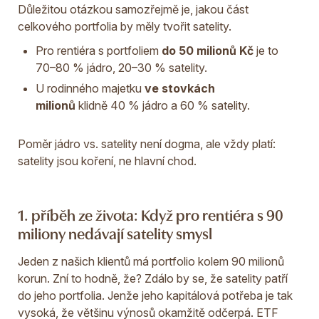
Důležitou otázkou samozřejmě je, jakou část
celkového portfolia by měly tvořit satelity.
Pro rentiéra s portfoliem
do 50 milionů Kč
je to
70–80 % jádro, 20–30 % satelity.
U rodinného majetku
ve stovkách
milionů
klidně 40 % jádro a 60 % satelity.
Poměr jádro vs. satelity není dogma, ale vždy platí:
satelity jsou koření, ne hlavní chod.
1. příběh ze života: Když pro rentiéra s 90
miliony nedávají satelity smysl
Jeden z našich klientů má portfolio kolem 90 milionů
korun. Zní to hodně, že? Zdálo by se, že satelity patří
do jeho portfolia. Jenže jeho kapitálová potřeba je tak
vysoká, že většinu výnosů okamžitě odčerpá. ETF