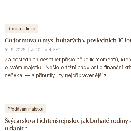
Rodina a firma
Co formovalo mysl bohatých v posledních 10 le
16. 6. 2026
Jiří Cimpel, EFP
Za posledních deset let přišlo několik momentů, kter
o svém majetku. Nešlo o tržní pády ani o finanční kri
nečekal — a přinutily i ty nejpřipravenější z ...
Předávání majetku
Švýcarsko a Lichtenštejnsko: jak bohaté rodiny 
o daních