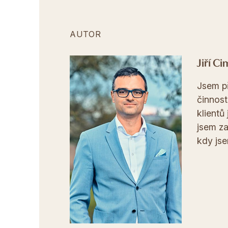
AUTOR
Jiří C
Jsem p
činnost
klientů
jsem za
kdy js