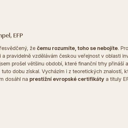
impel, EFP
řesvědčený, že
čemu rozumíte, toho se nebojíte
. Pr
i a pravidelně vzdělávám českou veřejnost v oblasti inv
 jsem prošel většinu období, které finanční trhy přináší 
 tuto dobu získal. Vycházím i z teoretických znalostí, k
em dosáhl na
prestižní evropské certifikáty
a tituly E