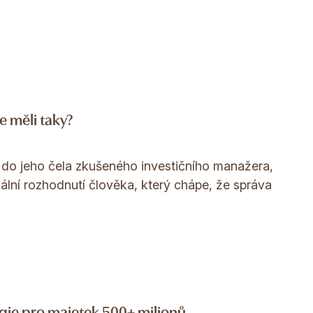
e měli taky?
í do jeho čela zkušeného investičního manažera,
nální rozhodnutí člověka, který chápe, že správa
egie pro majetek 500+ milionů