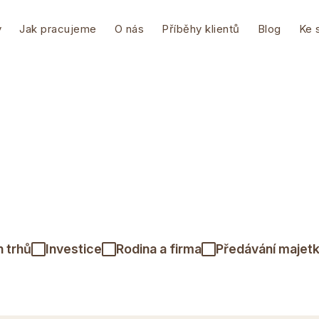
y
Jak pracujeme
O nás
Příběhy klientů
Blog
Ke 
h trhů
Investice
Rodina a firma
Předávání majet