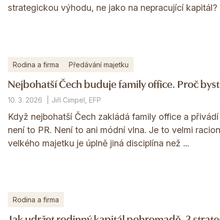
strategickou výhodu, ne jako na nepracující kapitál?
Rodina a firma
Předávání majetku
Nejbohatší Čech buduje family office. Proč byst
10. 3. 2026
Jiří Cimpel, EFP
Když nejbohatší Čech zakládá family office a přivád
není to PR. Není to ani módní vlna. Je to velmi racio
velkého majetku je úplně jiná disciplína než ...
Rodina a firma
Jak udržet rodinný kapitál pohromadě. 3 strat