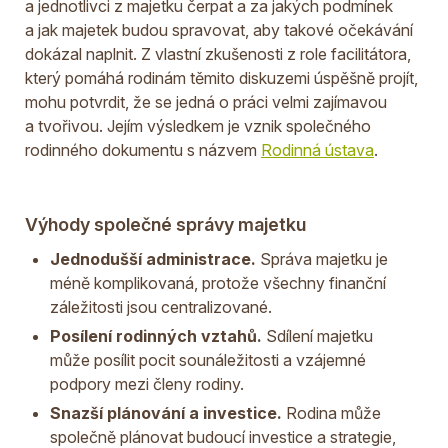
a jednotlivci z majetku čerpat a za jakých podmínek
a jak majetek budou spravovat, aby takové očekávání
dokázal naplnit. Z vlastní zkušenosti z role facilitátora,
který pomáhá rodinám těmito diskuzemi úspěšně projít,
mohu potvrdit, že se jedná o práci velmi zajímavou
a tvořivou. Jejím výsledkem je vznik společného
rodinného dokumentu s názvem
Rodinná ústava
.
Výhody společné správy majetku
Jednodušší administrace.
Správa majetku je
méně komplikovaná, protože všechny finanční
záležitosti jsou centralizované.
Posílení rodinných vztahů.
Sdílení majetku
může posílit pocit sounáležitosti a vzájemné
podpory mezi členy rodiny.
Snazší plánování a investice.
Rodina může
společně plánovat budoucí investice a strategie,