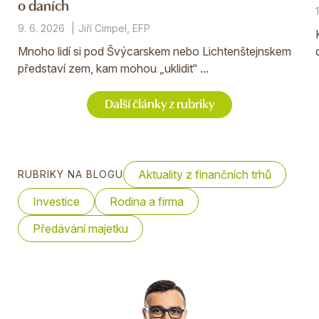
o daních
9. 6. 2026
Jiří Cimpel, EFP
Mnoho lidí si pod Švýcarskem nebo Lichtenštejnskem
představí zem, kam mohou „uklidit“ ...
Další články z rubriky
Aktuality z finančních trhů
RUBRIKY NA BLOGU
Investice
Rodina a firma
Předávání majetku