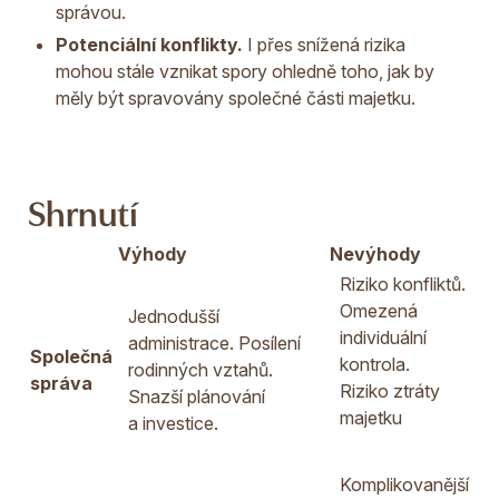
správou.
Potenciální konflikty.
I přes snížená rizika
mohou stále vznikat spory ohledně toho, jak by
měly být spravovány společné části majetku.
Shrnutí
Výhody
Nevýhody
Riziko konfliktů.
Omezená
Jednodušší
individuální
administrace. Posílení
Společná
kontrola.
rodinných vztahů.
správa
Riziko ztráty
Snazší plánování
majetku
a investice.
Komplikovanější