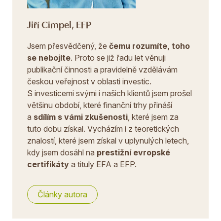
Jiří Cimpel, EFP
Jsem přesvědčený, že
čemu rozumíte, toho
se nebojíte
. Proto se již řadu let věnuji
publikační činnosti a pravidelně vzdělávám
českou veřejnost v oblasti investic.
S investicemi svými i našich klientů jsem prošel
většinu období, které finanční trhy přináší
a
sdílím s vámi zkušenosti
, které jsem za
tuto dobu získal. Vycházím i z teoretických
znalostí, které jsem získal v uplynulých letech,
kdy jsem dosáhl na
prestižní evropské
certifikáty
a tituly EFA a EFP.
Články autora