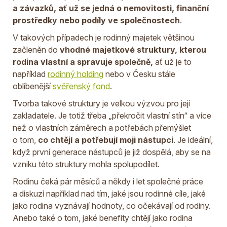
a závazků, ať už se jedná o nemovitosti, finanční
prostředky nebo podíly ve společnostech
.
V takových případech je rodinný majetek většinou
začleněn do
vhodné majetkové struktury, kterou
rodina vlastní a spravuje společně,
ať už je to
například
rodinný holding
nebo v Česku stále
oblíbenější
svěřenský fond
.
Tvorba takové struktury je velkou výzvou pro její
zakladatele. Je totiž třeba „překročit vlastní stín“ a více
než o vlastních záměrech a potřebách přemýšlet
o tom,
co chtějí a potřebují moji nástupci
. Je ideální,
když první generace nástupců je již dospělá, aby se na
vzniku této struktury mohla spolupodílet.
Rodinu čeká pár měsíců a někdy i let společné práce
a diskuzí například nad tím, jaké jsou rodinné cíle, jaké
jako rodina vyznávají hodnoty, co očekávají od rodiny.
Anebo také o tom, jaké benefity chtějí jako rodina