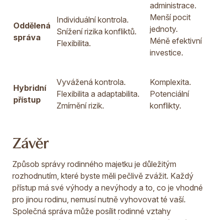
administrace.
Menší pocit
Individuální kontrola.
Oddělená
jednoty.
Snížení rizika konfliktů.
správa
Méně efektivní
Flexibilita.
investice.
Vyvážená kontrola.
Komplexita.
Hybridní
Flexibilita a adaptabilita.
Potenciální
přístup
Zmírnění rizik.
konflikty.
Závěr
Způsob správy rodinného majetku je důležitým
rozhodnutím, které byste měli pečlivě zvážit. Každý
přístup má své výhody a nevýhody a to, co je vhodné
pro jinou rodinu, nemusí nutně vyhovovat té vaší.
Společná správa může posílit rodinné vztahy