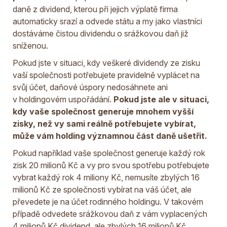
daně z dividend, kterou při jejich výplatě firma
automaticky srazí a odvede státu a my jako vlastníci
dostáváme čistou dividendu o srážkovou daň již
sníženou.
Pokud jste v situaci, kdy veškeré dividendy ze zisku
vaší společnosti potřebujete pravidelně vyplácet na
svůj účet, daňové úspory nedosáhnete ani
v holdingovém uspořádání.
Pokud jste ale v situaci,
kdy vaše společnost generuje mnohem vyšší
zisky, než vy sami reálně potřebujete vybírat,
může vám holding významnou část daně ušetřit.
Pokud například vaše společnost generuje každý rok
zisk 20 milionů Kč a vy pro svou spotřebu potřebujete
vybrat každý rok 4 miliony Kč, nemusíte zbylých 16
milionů Kč ze společnosti vybírat na váš účet, ale
převedete je na účet rodinného holdingu. V takovém
případě odvedete srážkovou daň z vám vyplacených
4 milionů Kč dividend, ale zbylých 16 milionů Kč