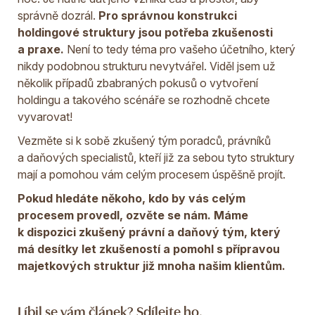
správně dozrál.
Pro správnou konstrukci
holdingové struktury jsou potřeba zkušenosti
a praxe.
Není to tedy téma pro vašeho účetního, který
nikdy podobnou strukturu nevytvářel. Viděl jsem už
několik případů zbabraných pokusů o vytvoření
holdingu a takového scénáře se rozhodně chcete
vyvarovat!
Vezměte si k sobě zkušený tým poradců, právníků
a daňových specialistů, kteří již za sebou tyto struktury
mají a pomohou vám celým procesem úspěšně projít.
Pokud hledáte někoho, kdo by vás celým
procesem provedl, ozvěte se nám. Máme
k dispozici zkušený právní a daňový tým, který
má desítky let zkušeností a pomohl s přípravou
majetkových struktur již mnoha našim klientům.
Líbil se vám článek? Sdílejte ho.