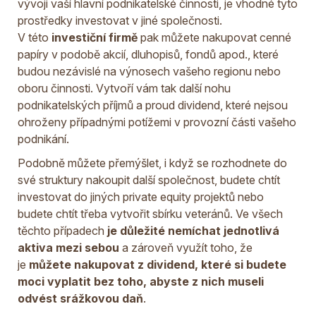
vývoji vaší hlavní podnikatelské činnosti, je vhodné tyto
prostředky investovat v jiné společnosti.
V této
investiční firmě
pak můžete nakupovat cenné
papíry v podobě akcií, dluhopisů, fondů apod., které
budou nezávislé na výnosech vašeho regionu nebo
oboru činnosti. Vytvoří vám tak další nohu
podnikatelských příjmů a proud dividend, které nejsou
ohroženy případnými potížemi v provozní části vašeho
podnikání.
Podobně můžete přemýšlet, i když se rozhodnete do
své struktury nakoupit další společnost, budete chtít
investovat do jiných private equity projektů nebo
budete chtít třeba vytvořit sbírku veteránů. Ve všech
těchto případech
je důležité nemíchat jednotlivá
aktiva mezi sebou
a zároveň využít toho, že
je
můžete nakupovat z dividend, které si budete
moci vyplatit bez toho, abyste z nich museli
odvést srážkovou daň
.