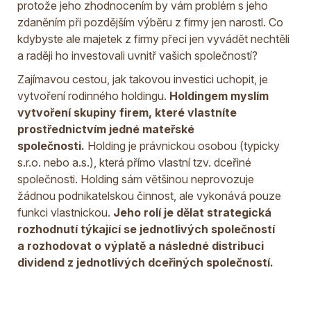
protože jeho zhodnocením by vám problém s jeho
zdaněním při pozdějším výběru z firmy jen narostl. Co
kdybyste ale majetek z firmy přeci jen vyvádět nechtěli
a raději ho investovali uvnitř vašich společností?
Zajímavou cestou, jak takovou investici uchopit, je
vytvoření rodinného holdingu.
Holdingem myslím
vytvoření skupiny firem, které vlastníte
prostřednictvím jedné mateřské
společnosti.
Holding je právnickou osobou (typicky
s.r.o. nebo a.s.), která přímo vlastní tzv. dceřiné
společnosti. Holding sám většinou neprovozuje
žádnou podnikatelskou činnost, ale vykonává pouze
funkci vlastnickou.
Jeho rolí je dělat strategická
rozhodnutí týkající se jednotlivých společností
a rozhodovat o výplatě a následné distribuci
dividend z jednotlivých dceřiných společností.