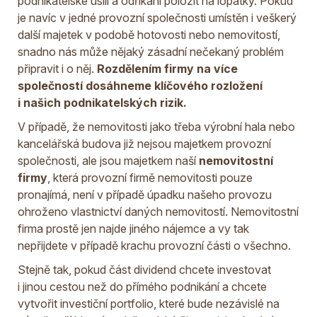
podnikatelské úsilí a odříkání položit na lopatky. Pokud
je navíc v jedné provozní společnosti umístěn i veškerý
další majetek v podobě hotovosti nebo nemovitostí,
snadno nás může nějaký zásadní nečekaný problém
připravit i o něj.
Rozdělením firmy na více
společností dosáhneme klíčového rozložení
i našich podnikatelských rizik.
V případě, že nemovitosti jako třeba výrobní hala nebo
kancelářská budova již nejsou majetkem provozní
společnosti, ale jsou majetkem naší
nemovitostní
firmy
, která provozní firmě nemovitosti pouze
pronajímá, není v případě úpadku našeho provozu
ohroženo vlastnictví daných nemovitostí. Nemovitostní
firma prostě jen najde jiného nájemce a vy tak
nepřijdete v případě krachu provozní části o všechno.
Stejně tak, pokud část dividend chcete investovat
i jinou cestou než do přímého podnikání a chcete
vytvořit investiční portfolio, které bude nezávislé na