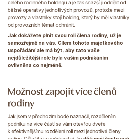
celého rodinného holdingu a je tak snazší ji oddělit od
běžné operativy jednotlivých provozů, protože mezi
provozy a vlastníky stojí holding, který by měl vlastníky
od provozních témat ochránit.
Jak dokážete plnit svou roli člena rodiny, už je
samozřejmě na vás. Cílem tohoto majetkového
uspořádání ale má být, aby tato vaše
nejdůležitější role byla vaším podnikáním
ovlivněna co nejméně.
Možnost zapojit více členů
rodiny
Jak jsem v přechozím bodě naznačil, rozdělením
podniku na více částí se vám otevřou dveře
k efektivnějšímu rozdělení rolí mezi jednotlivé členy
rodiny. Důležité je uvědomit si, že
děti mají často své