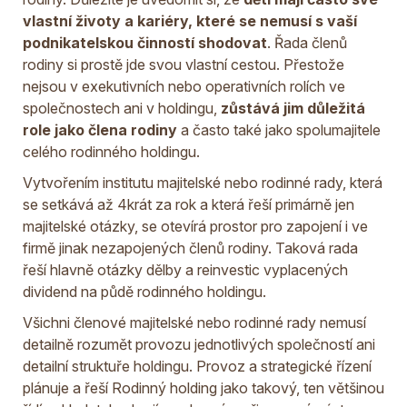
vlastní životy a kariéry, které se nemusí s vaší
podnikatelskou činností shodovat
. Řada členů
rodiny si prostě jde svou vlastní cestou. Přestože
nejsou v exekutivních nebo operativních rolích ve
společnostech ani v holdingu,
zůstává jim důležitá
role jako člena rodiny
a často také jako spolumajitele
celého rodinného holdingu.
Vytvořením institutu majitelské nebo rodinné rady, která
se setkává až 4krát za rok a která řeší primárně jen
majitelské otázky, se otevírá prostor pro zapojení i ve
firmě jinak nezapojených členů rodiny. Taková rada
řeší hlavně otázky dělby a reinvestic vyplacených
dividend na půdě rodinného holdingu.
Všichni členové majitelské nebo rodinné rady nemusí
detailně rozumět provozu jednotlivých společností ani
detailní struktuře holdingu. Provoz a strategické řízení
plánuje a řeší Rodinný holding jako takový, ten většinou