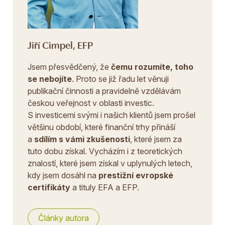
Jiří Cimpel, EFP
Jsem přesvědčený, že
čemu rozumíte, toho
se nebojíte
. Proto se již řadu let věnuji
publikační činnosti a pravidelně vzdělávám
českou veřejnost v oblasti investic.
S investicemi svými i našich klientů jsem prošel
většinu období, které finanční trhy přináší
a
sdílím s vámi zkušenosti
, které jsem za
tuto dobu získal. Vycházím i z teoretických
znalostí, které jsem získal v uplynulých letech,
kdy jsem dosáhl na
prestižní evropské
certifikáty
a tituly EFA a EFP.
Články autora