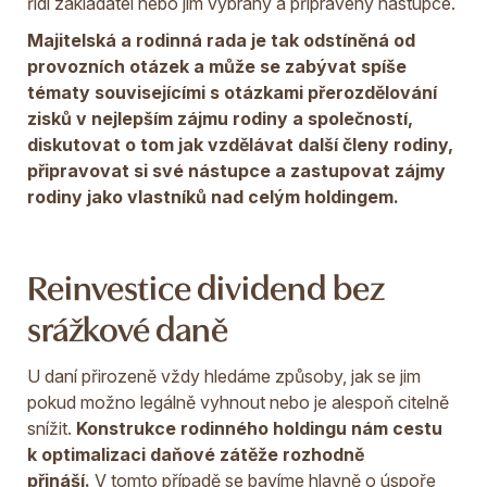
řídí zakladatel nebo jím vybraný a připravený nástupce.
Majitelská a rodinná rada je tak odstíněná od
provozních otázek a může se zabývat spíše
tématy souvisejícími s otázkami přerozdělování
zisků v nejlepším zájmu rodiny a společností,
diskutovat o tom jak vzdělávat další členy rodiny,
připravovat si své nástupce a zastupovat zájmy
rodiny jako vlastníků nad celým holdingem.
Reinvestice dividend bez
srážkové daně
U daní přirozeně vždy hledáme způsoby, jak se jim
pokud možno legálně vyhnout nebo je alespoň citelně
snížit.
Konstrukce rodinného holdingu nám cestu
k optimalizaci daňové zátěže rozhodně
přináší.
V tomto případě se bavíme hlavně o úspoře