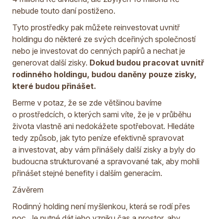
nebude touto daní postiženo.
Tyto prostředky pak můžete reinvestovat uvnitř
holdingu do některé ze svých dceřiných společností
nebo je investovat do cenných papírů a nechat je
generovat další zisky.
Dokud budou pracovat uvnitř
rodinného holdingu, budou daněny pouze zisky,
které budou přinášet.
Berme v potaz, že se zde většinou bavíme
o prostředcích, o kterých sami víte, že je v průběhu
života vlastně ani nedokážete spotřebovat. Hledáte
tedy způsob, jak tyto peníze efektivně spravovat
a investovat, aby vám přinášely další zisky a byly do
budoucna strukturované a spravované tak, aby mohli
přinášet stejné benefity i dalším generacím.
Závěrem
Rodinný holding není myšlenkou, která se rodí přes
noc. Je nutné dát jeho vzniku čas a prostor, aby