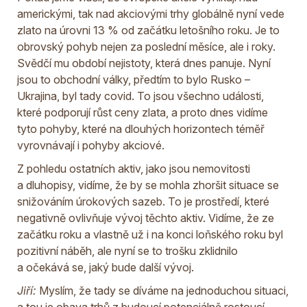
americkými, tak nad akciovými trhy globálně nyní vede
zlato na úrovni 13 % od začátku letošního roku. Je to
obrovský pohyb nejen za poslední měsíce, ale i roky.
Svědčí mu období nejistoty, která dnes panuje. Nyní
jsou to obchodní války, předtím to bylo Rusko –
Ukrajina, byl tady covid. To jsou všechno události,
které podporují růst ceny zlata, a proto dnes vidíme
tyto pohyby, které na dlouhých horizontech téměř
vyrovnávají i pohyby akciové.
Z pohledu ostatních aktiv, jako jsou nemovitosti
a dluhopisy, vidíme, že by se mohla zhoršit situace se
snižováním úrokových sazeb. To je prostředí, které
negativně ovlivňuje vývoj těchto aktiv. Vidíme, že ze
začátku roku a vlastně už i na konci loňského roku byl
pozitivní náběh, ale nyní se to trošku zklidnilo
a očekává se, jaký bude další vývoj.
Jiří:
Myslím, že tady se díváme na jednoduchou situaci,
a tou je obava trhů z budoucí potenciálně rostoucí