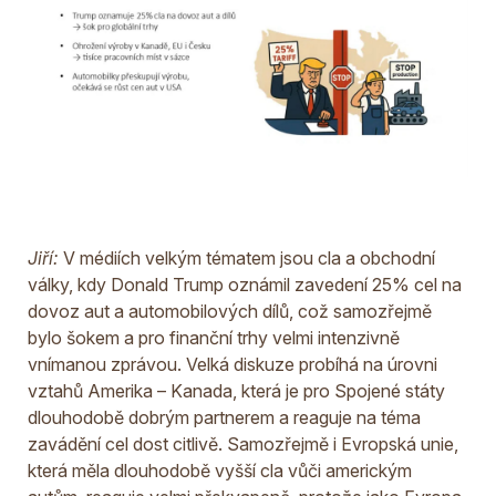
Jiří:
V médiích velkým tématem jsou cla a obchodní
války, kdy Donald Trump oznámil zavedení 25% cel na
dovoz aut a automobilových dílů, což samozřejmě
bylo šokem a pro finanční trhy velmi intenzivně
vnímanou zprávou. Velká diskuze probíhá na úrovni
vztahů Amerika – Kanada, která je pro Spojené státy
dlouhodobě dobrým partnerem a reaguje na téma
zavádění cel dost citlivě. Samozřejmě i Evropská unie,
která měla dlouhodobě vyšší cla vůči americkým