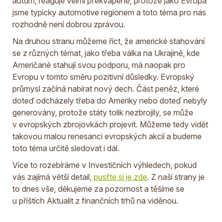
autům, reaguje velmi překvapeně, protože jako Evropa
jsme typicky automotive regionem a toto téma pro nás
rozhodně není dobrou zprávou.
Na druhou stranu můžeme říct, že americké stahování
se z různých témat, jako třeba válka na Ukrajině, kde
Američané stahují svou podporu, má naopak pro
Evropu v tomto směru pozitivní důsledky. Evropský
průmysl začíná nabírat nový dech. Část peněz, které
doteď odcházely třeba do Ameriky nebo doteď nebyly
generovány, protože státy tolik nezbrojily, se může
v evropských zbrojovkách projevit. Můžeme tedy vidět
takovou malou renesanci evropských akcií a budeme
toto téma určitě sledovat i dál.
Více to rozebíráme v Investičních výhledech, pokud
vás zajímá větší detail,
pusťte si je zde
. Z naší strany je
to dnes vše, děkujeme za pozornost a těšíme se
u příštích Aktualit z finančních trhů na viděnou.