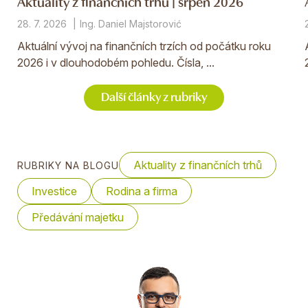
Aktuality z finančních trhů | srpen 2026
28. 7. 2026
Ing. Daniel Majstorović
Aktuální vývoj na finančních trzích od počátku roku
2026 i v dlouhodobém pohledu. Čísla, ...
Další články z rubriky
Aktuality z finančních trhů
RUBRIKY NA BLOGU
Investice
Rodina a firma
Předávání majetku