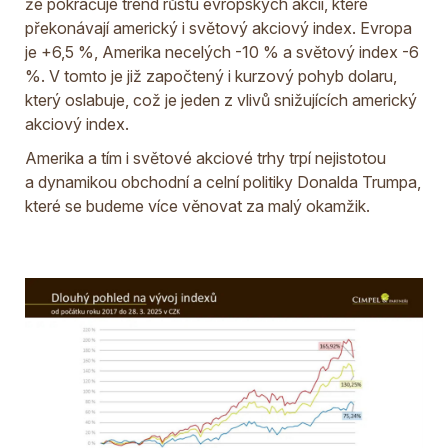
že pokračuje trend růstu evropských akcií, které
překonávají americký i světový akciový index. Evropa
je +6,5 %, Amerika necelých -10 % a světový index -6
%. V tomto je již započtený i kurzový pohyb dolaru,
který oslabuje, což je jeden z vlivů snižujících americký
akciový index.
Amerika a tím i světové akciové trhy trpí nejistotou
a dynamikou obchodní a celní politiky Donalda Trumpa,
které se budeme více věnovat za malý okamžik.