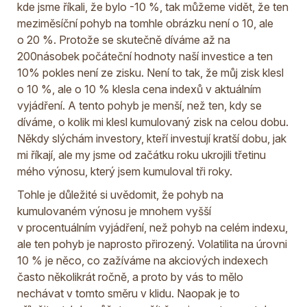
kde jsme říkali, že bylo -10 %, tak můžeme vidět, že ten
meziměsíční pohyb na tomhle obrázku není o 10, ale
o 20 %. Protože se skutečně díváme až na
200násobek počáteční hodnoty naší investice a ten
10% pokles není ze zisku. Není to tak, že můj zisk klesl
o 10 %, ale o 10 % klesla cena indexů v aktuálním
vyjádření. A tento pohyb je menší, než ten, kdy se
díváme, o kolik mi klesl kumulovaný zisk na celou dobu.
Někdy slýchám investory, kteří investují kratší dobu, jak
mi říkají, ale my jsme od začátku roku ukrojili třetinu
mého výnosu, který jsem kumuloval tři roky.
Tohle je důležité si uvědomit, že pohyb na
kumulovaném výnosu je mnohem vyšší
v procentuálním vyjádření, než pohyb na celém indexu,
ale ten pohyb je naprosto přirozený. Volatilita na úrovni
10 % je něco, co zažíváme na akciových indexech
často několikrát ročně, a proto by vás to mělo
nechávat v tomto směru v klidu. Naopak je to